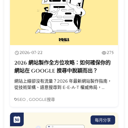
2026-07-22
275
2026 網站製作全方位攻略：如何確保你的
網站在 GOOGLE 搜尋中脫穎而出？
網站上線卻沒有流量？2026 年最新網站製作指南，
從技術架構、語意搜尋到 E-E-A-T 權威佈局，
ROLLLL DESIGN 帶你掌握讓網站在 Google 搜尋
SEO , GOOGLE搜尋
排名第一頁的隱藏核心技術。...
每月分享