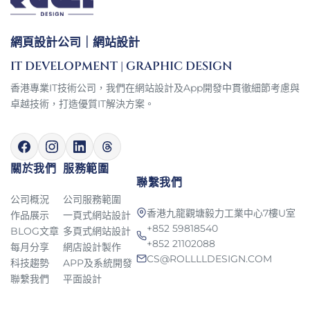
網頁設計公司｜網站設計
IT DEVELOPMENT | GRAPHIC DESIGN
香港專業IT技術公司，我們在網站設計及App開發中貫徹細節考慮與
卓越技術，打造優質IT解決方案。
關於我們
服務範圍
聯繫我們
公司概況
公司服務範圍
香港九龍觀塘毅力工業中心7樓U室
作品展示
一頁式網站設計
+852 59818540
BLOG文章
多頁式網站設計
+852 21102088
每月分享
網店設計製作
CS@ROLLLLDESIGN.COM
科技趨勢
APP及系統開發
聯繫我們
平面設計