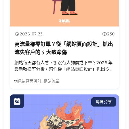
2026-07-23
250
高流量卻零訂單？從「網站頁面設計」抓出
流失客戶的 5 大致命傷
網站每天都有人看，卻沒有人詢價或下單？2026 年
最新轉換率分析，幫你從「網站頁面設計」抓出 5 個
流失客戶的致命傷。立刻改善版面佈局，讓流量變
網站頁面設計, 網站流量
現！ ...
每月分享