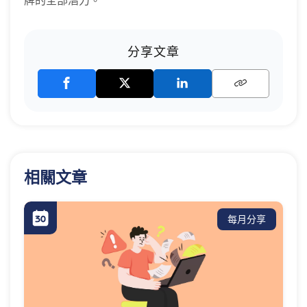
牌的全部潛力。
分享文章
相關文章
每月分享